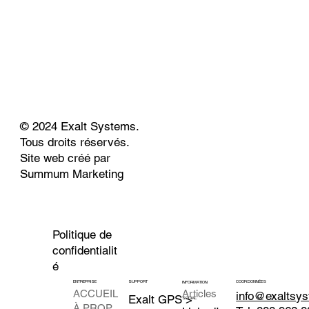
Ajouter au panier
Ajouter au panier
Ajouter au panier
Ajouter au panier
Ajouter au panier
Ajouter au panier
Ajouter au panier
Ajouter au panier
© 2024 Exalt Systems.
Tous droits réservés.
Site web créé par
Summum Marketing
Politique de
confidentialit
é
ENTREPRISE
SUPPORT
COORDONNÉES
INFORMATION
ACCUEIL
Articles
info@exaltsy
Exalt GPS >
SOCIAL
À PROPOS