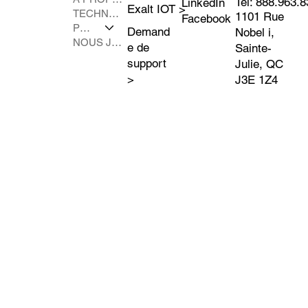
Tel: 888.963.
LinkedIn
Exalt IOT >
TECHNOLOGIE
1101 Rue
Facebook
PRODUITS
Demand
Nobel i,
NOUS JOINDRE
e de
Sainte-
support
Julie, QC
>
J3E 1Z4