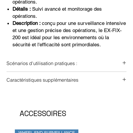
opérations.
Détails :
Suivi avancé et monitorage des
opérations.
Description :
conçu pour une surveillance intensive
et une gestion précise des opérations, le EX-FIX-
200 est idéal pour les environnements où la
sécurité et l'efficacité sont primordiales.
Scénarios d'utilisation pratiques :
Surveillance approfondie des actifs de valeur dans des
Caractéristiques supplémentaires
secteurs à haut risque.
Gestion et suivi des équipements.
Suivi en temps réel : Mises à jour en continu de la
Optimisation des opérations et des procédures de sécurité.
localisation et de l'état des actifs.
Interface multi-véhicules et utilisateurs : Gestion simultanée
de plusieurs équipements par plusieurs utilisateurs.
ACCESSOIRES
Portail Web, applications iOS et Android : Accès facile aux
données de suivi à partir de tout appareil.
Historique des alertes : Enregistrement des notifications
WHEEL END SURVEILLANCE