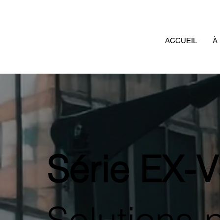
ACCUEIL
À
Série EX-