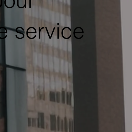
pour
e service